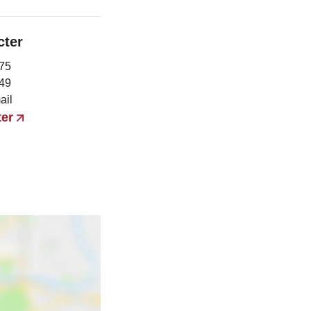
cter
 75
 49
ail
er