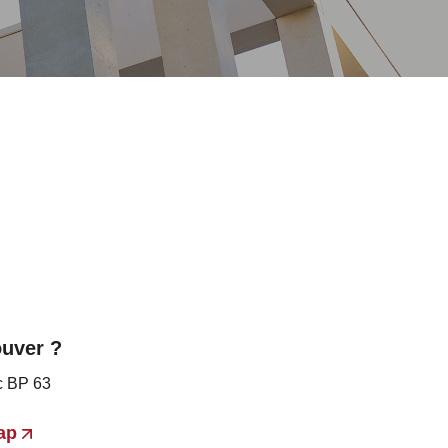
ouver ?
c BP 63
ap