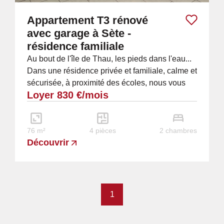
Appartement T3 rénové
avec garage à Sète -
résidence familiale
Au bout de l'île de Thau, les pieds dans l'eau...
Dans une résidence privée et familiale, calme et
sécurisée, à proximité des écoles, nous vous
Loyer 830 €/mois
proposons à la location un bel...
76 m²
4 pièces
2 chambres
Découvrir
1