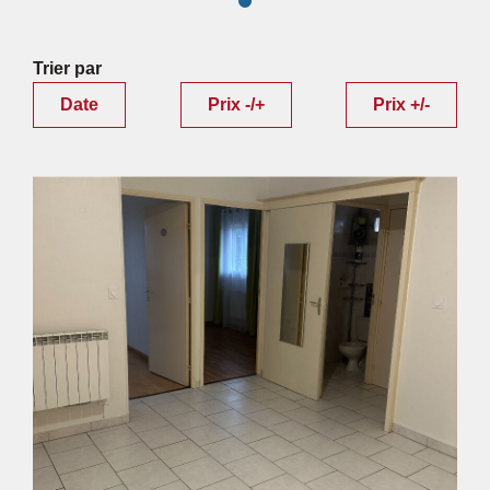
Trier par
Date
Prix -/+
Prix +/-