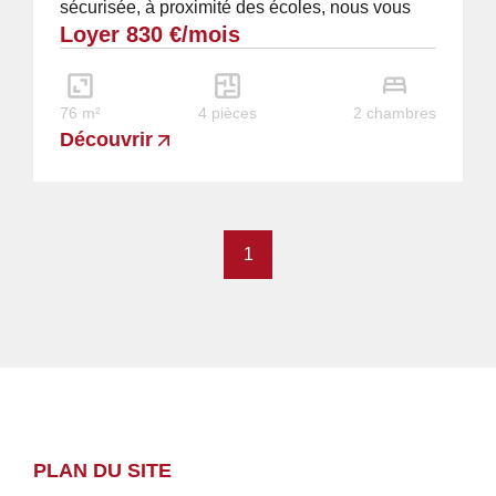
sécurisée, à proximité des écoles, nous vous
Loyer 830 €/mois
proposons à la location un bel...
76 m²
4 pièces
2 chambres
Découvrir
1
PLAN DU SITE